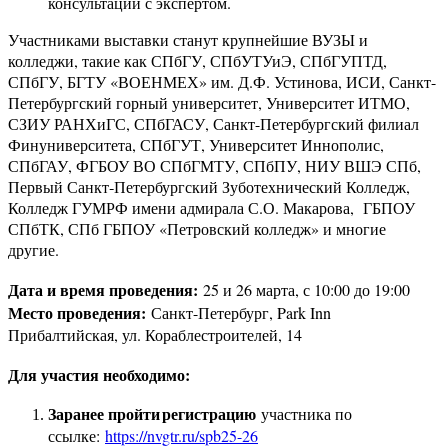
консультации с экспертом.
Участниками выставки станут крупнейшие ВУЗЫ и
колледжи, такие как СПбГУ, СПбУТУиЭ, СПбГУПТД,
СПбГУ, БГТУ «ВОЕНМЕХ» им. Д.Ф. Устинова, ИСИ, Санкт-
Петербургский горный университет, Университет ИТМО,
СЗИУ РАНХиГС, СПбГАСУ, Санкт-Петербургский филиал
Финуниверситета, СПбГУТ, Университет Иннополис,
СПбГАУ, ФГБОУ ВО СПбГМТУ, СПбПУ, НИУ ВШЭ СПб,
Первый Санкт‑Петербургский Зуботехнический Колледж,
Колледж ГУМРФ имени адмирала С.О. Макарова, ГБПОУ
СПбТК, СПб ГБПОУ «Петровский колледж» и многие
другие.
Дата и время проведения:
25 и 26 марта, с 10:00 до 19:00
Место проведения:
Санкт-Петербург, Park Inn
Прибалтийская, ул. Кораблестроителей, 14
Для участия необходимо:
Заранее пройти регистрацию
участника по
ссылке:
https://nvgtr.ru/spb25-26