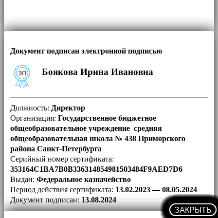
Документ подписан электронной подписью
Боякова Ирина Ивановна
Должность:
Директор
Организация:
Государственное бюджетное
общеобразовательное учреждение средняя
общеобразовательная школа № 438 Приморского
района Санкт-Петербурга
Серийный номер сертификата:
353164C1BA7B0B336314854981503484F9AED7D6
Выдан:
Федеральное казначейство
Период действия сертификата:
13.02.2023 — 08.05.2024
Документ подписан:
13.08.2024
ЗАКРЫТЬ
ЗАКРЫТЬ
ЗАКРЫТЬ
ЗАКРЫТЬ
ЗАКРЫТЬ
ЗАКРЫТЬ
ЗАКРЫТЬ
ЗАКРЫТЬ
ЗАКРЫТЬ
ЗАКРЫТЬ
ЗАКРЫТЬ
ЗАКРЫТЬ
ЗАКРЫТЬ
ЗАКРЫТЬ
ЗАКРЫТЬ
ЗАКРЫТЬ
ЗАКРЫТЬ
ЗАКРЫТЬ
ЗАКРЫТЬ
ЗАКРЫТЬ
ЗАКРЫТЬ
ЗАКРЫТЬ
ЗАКРЫТЬ
ЗАКРЫТЬ
ЗАКРЫТЬ
ЗАКРЫТЬ
ЗАКРЫТЬ
ЗАКРЫТЬ
ЗАКРЫТЬ
ЗАКРЫТЬ
ЗАКРЫТЬ
ЗАКРЫТЬ
ЗАКРЫТЬ
ЗАКРЫТЬ
ЗАКРЫТЬ
ЗАКРЫТЬ
ЗАКРЫТЬ
ЗАКРЫТЬ
ЗАКРЫТЬ
ЗАКРЫТЬ
ЗАКРЫТЬ
ЗАКРЫТЬ
ЗАКРЫТЬ
ЗАКРЫТЬ
ЗАКРЫТЬ
ЗАКРЫТЬ
ЗАКРЫТЬ
ЗАКРЫТЬ
ЗАКРЫТЬ
ЗАКРЫТЬ
ЗАКРЫТЬ
ЗАКРЫТЬ
ЗАКРЫТЬ
ЗАКРЫТЬ
ЗАКРЫТЬ
ЗАКРЫТЬ
ЗАКРЫТЬ
ЗАКРЫТЬ
ЗАКРЫТЬ
ЗАКРЫТЬ
ЗАКРЫТЬ
ЗАКРЫТЬ
ЗАКРЫТЬ
ЗАКРЫТЬ
ЗАКРЫТЬ
ЗАКРЫТЬ
ЗАКРЫТЬ
ЗАКРЫТЬ