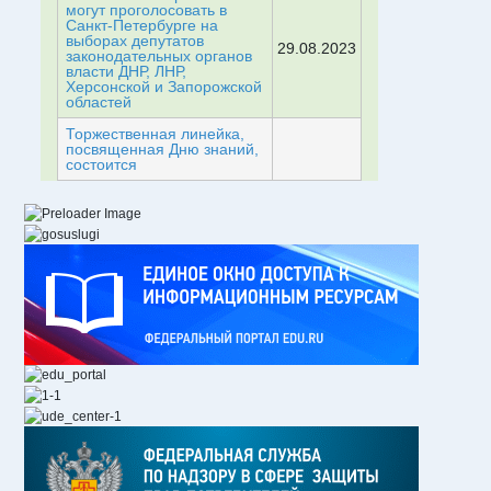
могут проголосовать в
Санкт-Петербурге на
выборах депутатов
29.08.2023
законодательных органов
власти ДНР, ЛНР,
Херсонской и Запорожской
областей
Торжественная линейка,
посвященная Дню знаний,
состоится