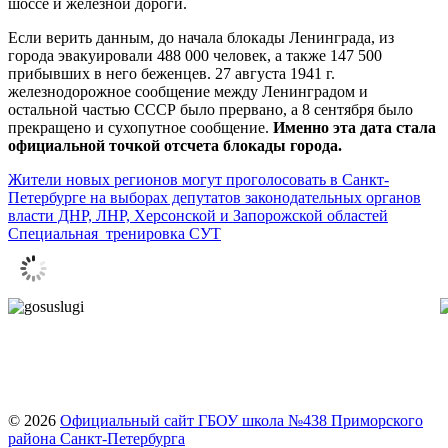
шоссе и железной дороги.
Если верить данным, до начала блокады Ленинграда, из
города эвакуировали 488 000 человек, а также 147 500
прибывших в него беженцев. 27 августа 1941 г.
железнодорожное сообщение между Ленинградом и
остальной частью СССР было прервано, а 8 сентября было
прекращено и сухопутное сообщение.
Именно эта дата стала
официальной точкой отсчета блокады города.
Навигация
Жители новых регионов могут проголосовать в Санкт-
Петербурге на выборах депутатов законодательных органов
по
власти ДНР, ЛНР, Херсонской и Запорожской областей
записям
Специальная тренировка СУТ
© 2026
Официальный сайт ГБОУ школа №438 Приморского
района Санкт-Петербурга