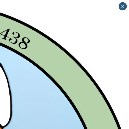
×
×
×
×
×