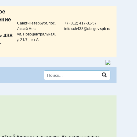
ое
ение
Санкт-Петербург, пос.
+7 (812) 417-31-57
Лисий Нос,
info.sch438@obr.gov.spb.ru
ул. Новоцентральная,
 438
д.21/7, лит.А
-
 «Твой Бюджет в школах». Во всех старших