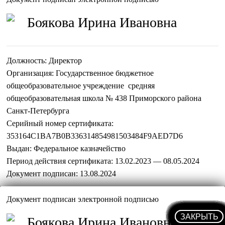
Боякова Ирина Ивановна
Должность:
Директор
Организация:
Государственное бюджетное
общеобразовательное учреждение средняя
общеобразовательная школа № 438 Приморского района
Санкт-Петербурга
Серийный номер сертификата:
353164C1BA7B0B336314854981503484F9AED7D6
Выдан:
Федеральное казначейство
Период действия сертификата:
13.02.2023 — 08.05.2024
Документ подписан:
13.08.2024
Документ подписан электронной подписью
Боякова Ирина Ивановна
ЗАКРЫТЬ
ЗАКРЫТЬ
ЗАКРЫТЬ
ЗАКРЫТЬ
ЗАКРЫТЬ
ЗАКРЫТЬ
ЗАКРЫТЬ
ЗАКРЫТЬ
ЗАКРЫТЬ
ЗАКРЫТЬ
ЗАКРЫТЬ
ЗАКРЫТЬ
ЗАКРЫТЬ
ЗАКРЫТЬ
ЗАКРЫТЬ
ЗАКРЫТЬ
ЗАКРЫТЬ
ЗАКРЫТЬ
ЗАКРЫТЬ
ЗАКРЫТЬ
ЗАКРЫТЬ
ЗАКРЫТЬ
ЗАКРЫТЬ
ЗАКРЫТЬ
ЗАКРЫТЬ
ЗАКРЫТЬ
ЗАКРЫТЬ
ЗАКРЫТЬ
ЗАКРЫТЬ
ЗАКРЫТЬ
ЗАКРЫТЬ
ЗАКРЫТЬ
ЗАКРЫТЬ
ЗАКРЫТЬ
ЗАКРЫТЬ
ЗАКРЫТЬ
ЗАКРЫТЬ
ЗАКРЫТЬ
ЗАКРЫТЬ
ЗАКРЫТЬ
ЗАКРЫТЬ
ЗАКРЫТЬ
ЗАКРЫТЬ
ЗАКРЫТЬ
ЗАКРЫТЬ
ЗАКРЫТЬ
ЗАКРЫТЬ
ЗАКРЫТЬ
ЗАКРЫТЬ
ЗАКРЫТЬ
ЗАКРЫТЬ
ЗАКРЫТЬ
ЗАКРЫТЬ
ЗАКРЫТЬ
ЗАКРЫТЬ
ЗАКРЫТЬ
ЗАКРЫТЬ
ЗАКРЫТЬ
ЗАКРЫТЬ
ЗАКРЫТЬ
ЗАКРЫТЬ
ЗАКРЫТЬ
ЗАКРЫТЬ
ЗАКРЫТЬ
ЗАКРЫТЬ
ЗАКРЫТЬ
ЗАКРЫТЬ
ЗАКРЫТЬ